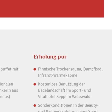
Erholung pur
buffet mit
Finnische Trockensauna, Dampfbad,
Infrarot-Wärmekabine
ionalen
Kostenlose Benutzung der
nkerln aus
Badelandschaft im Sport- und
menüs)
Vitalhotel Seppl in Weisswald
Sonderkonditionen in der Beauty-
und Wellnessabteilung vom Sport-