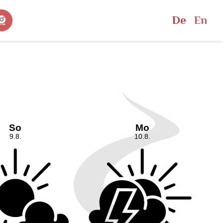
Bestpreisgarantie
De
En
eise
Webcams
Bei Buchung über unsere Website.
schließen
bote
Sommer
pauschalen
Pitztal Sommer Card
rpauschalen
Berg-Aktiv
inute Angebote
Familienurlaub
 & Incentive
Outdoor & Adventure
Sprachcamps