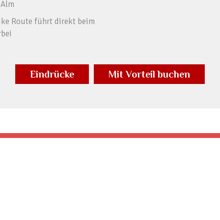
 Alm
ike Route führt direkt beim
rbei
Eindrücke
Mit Vorteil buchen