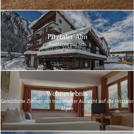
Pitztaler Alm
Ambiente mit Stil
Wohnerlebnis
Gemütliche Zimmer mit traumhafter Aussicht auf die Pitztaler
Alpen